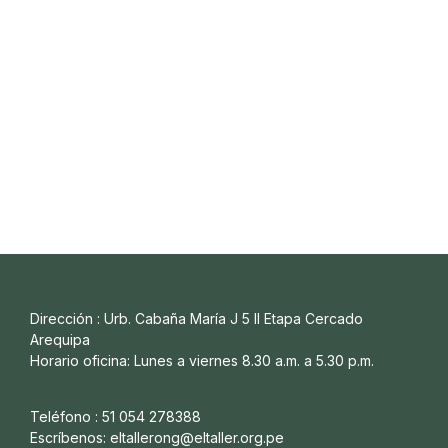
Dirección : Urb. Cabaña María J 5 II Etapa Cercado
Arequipa
Horario oficina: Lunes a viernes 8.30 a.m. a 5.30 p.m.
Teléfono : 51 054 278388
Escríbenos: eltallerong@eltaller.org.pe