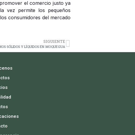
 promover el comercio justo ya
 la vez permite los pequeños
e los consumidores del mercado
SIGUIENTE
MOS SÓLIDOS Y LÍQUIDOS EN MOQUEGUA
cenos
ctos
cios
lidad
ctos
caciones
acto