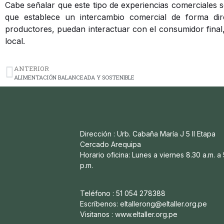
Cabe señalar que este tipo de experiencias comerciales 
que establece un intercambio comercial de forma dir
productores, puedan interactuar con el consumidor final
local.
ANTERIOR
ALIMENTACIÓN BALANCEADA Y SOSTENIBLE
Dirección : Urb. Cabaña María J 5 II Etapa
Cercado Arequipa
Horario oficina: Lunes a viernes 8.30 a.m. a
p.m.
Teléfono : 51 054 278388
Escríbenos: eltallerong@eltaller.org.pe
Visitanos : www.eltaller.org.pe